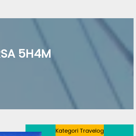
a
RSA 5H4M
Kategori Travelog